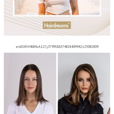
xr:d:DAFiV4lBNcA:127,j:3799186374818409942,t:23081809