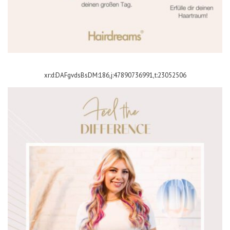
xr:d:DAFgvdsBsDM:186,j:47890736991,t:23052506